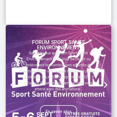
FORUM SPORT SANTE
ENVIRONNEMENT
Rendez-vous au Forum Sport Santé
Environnement 2026 pour découvrir ou
redécouvrir les nombreuses activités du
territoire ! Pour une rentrée sportive et pleine
de vitalité ! 📅 Les 5 et 6 septembre 2026 📍
L’Espace Carat Un programme riche vous
attend avec des animations...
En savoir plus